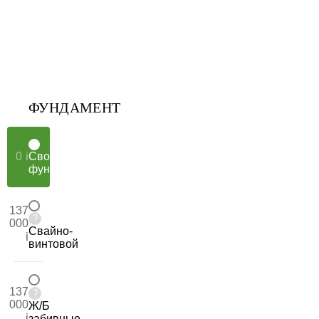
брус
000
камерной
сушки
ФУНДАМЕНТ
0
Свой
фундамент
137
?
000
Свайно-
винтовой
137
?
000
Ж/Б
забивные