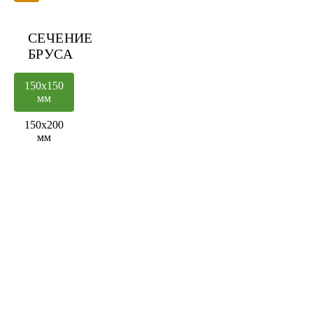
ЗАКАЗАТЬ
СЕЧЕНИЕ
БРУСА
150x150
мм
150x200
мм
1
185
Обрезной
000
брус
1
360
Профилированный
000
брус
1
Проф.
490