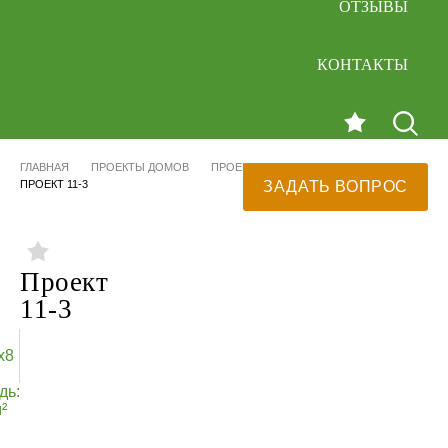
ОТЗЫВЫ
КОНТАКТЫ
ГЛАВНАЯ
ПРОЕКТЫ ДОМОВ
ПРОЕКТЫ ДОМОВ ИЗ БРУСА
ПРОЕКТ 11-3
ЗАДАТЬ ВОПРОС
Проект
11-3
х8
дь:
²