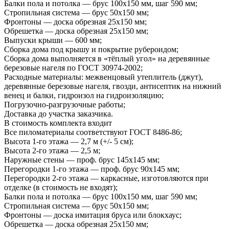
Балки пола и потолка — брус 100х150 мм, шаг 590 мм;
Стропильная система — брус 50х150 мм;
Фронтоны — доска обрезная 25х150 мм;
Обрешетка — доска обрезная 25х150 мм;
Выпуски крыши — 600 мм;
Сборка дома под крышу и покрытие рубероидом;
Сборка дома выполняется в «тёплый угол» на деревянные
березовые нагеля по ГОСТ 30974-2002;
Расходные материалы: межвенцовый утеплитель (джут),
деревянные березовые нагеля, гвозди, антисептик на нижний
венец и балки, гидроизол на гидроизоляцию;
Погрузочно-разгрузочные работы;
Доставка до участка заказчика.
В стоимость комплекта входит
Все пиломатериалы соответствуют ГОСТ 8486-86;
Высота 1-го этажа — 2,7 м (+/- 5 см);
Высота 2-го этажа — 2,5 м;
Наружные стены — проф. брус 145х145 мм;
Перегородки 1-го этажа — проф. брус 90х145 мм;
Перегородки 2-го этажа — каркасные, изготовляются при
отделке (в стоимость не входят);
Балки пола и потолка — брус 100х150 мм, шаг 590 мм;
Стропильная система — брус 50х150 мм;
Фронтоны — доска имитация бруса или блокхаус;
Обрешетка — доска обрезная 25х150 мм;