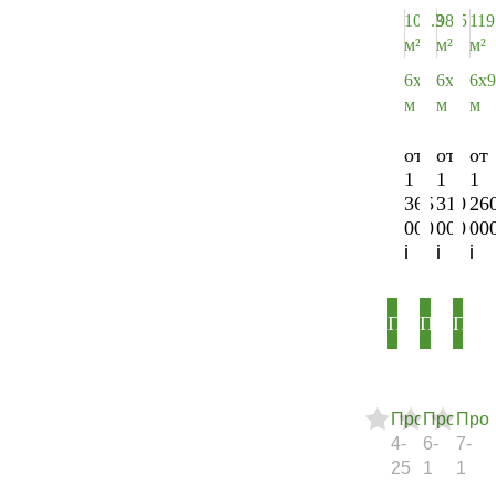
103.3
98.5
119
м²
м²
м²
6х9
6х9
6х9
м
м
м
от
от
от
1
1
1
365
310
26
000
000
00
ПОДРОБНЕ
ПОДРО
ПОД
Проект
Проект
Прое
4-
6-
7-
25
1
1