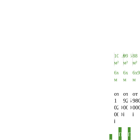
101.6
99.5
88
м²
м²
м²
6х9
6х9
6х9
м
м
м
от
от
от
1
925
98
020
000
00
000
ПОДРО
ПОД