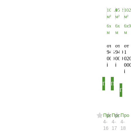
104.4
95.2
102
м²
м²
м²
6х9
6х9
6х9
м
м
м
от
от
от
945
940
1
000
000
02
00
ПОДРОБНЕ
ПОДРО
ПОД
Проект
Проект
Прое
4-
4-
4-
16
17
18