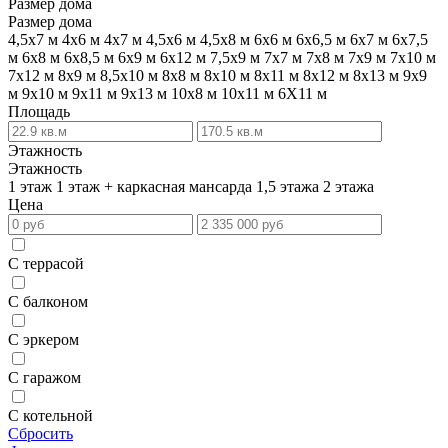
Размер дома
Размер дома
4,5х7 м
4х6 м
4х7 м
4,5х6 м
4,5х8 м
6х6 м
6х6,5 м
6х7 м
6х7,5
м
6х8 м
6х8,5 м
6х9 м
6х12 м
7,5х9 м
7х7 м
7х8 м
7х9 м
7х10 м
7х12 м
8х9 м
8,5х10 м
8х8 м
8х10 м
8х11 м
8х12 м
8х13 м
9х9
м
9х10 м
9х11 м
9х13 м
10х8 м
10х11 м
6Х11 м
Площадь
Этажность
Этажность
1 этаж
1 этаж + каркасная мансарда
1,5 этажа
2 этажа
Цена
С террасой
С балконом
С эркером
С гаражом
С котельной
Сбросить