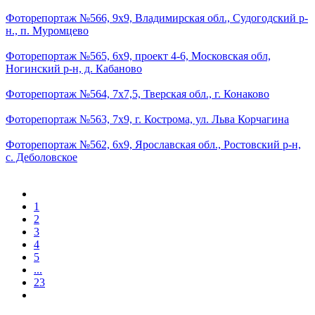
Фоторепортаж №566, 9х9, Владимирская обл., Судогодский р-
н., п. Муромцево
Фоторепортаж №565, 6х9, проект 4-6, Московская обл,
Ногинский р-н, д. Кабаново
Фоторепортаж №564, 7х7,5, Тверская обл., г. Конаково
Фоторепортаж №563, 7х9, г. Кострома, ул. Льва Корчагина
Фоторепортаж №562, 6х9, Ярославская обл., Ростовский р-н,
с. Деболовское
1
2
3
4
5
...
23