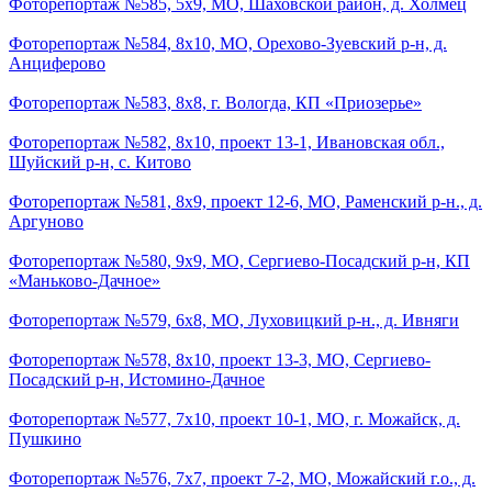
Фоторепортаж №585, 5х9, МО, Шаховской район, д. Холмец
Фоторепортаж №584, 8х10, МО, Орехово-Зуевский р-н, д.
Анциферово
Фоторепортаж №583, 8х8, г. Вологда, КП «Приозерье»
Фоторепортаж №582, 8х10, проект 13-1, Ивановская обл.,
Шуйский р-н, с. Китово
Фоторепортаж №581, 8х9, проект 12-6, МО, Раменский р-н., д.
Аргуново
Фоторепортаж №580, 9х9, МО, Сергиево-Посадский р-н, КП
«Маньково-Дачное»
Фоторепортаж №579, 6х8, МО, Луховицкий р-н., д. Ивняги
Фоторепортаж №578, 8х10, проект 13-3, МО, Сергиево-
Посадский р-н, Истомино-Дачное
Фоторепортаж №577, 7х10, проект 10-1, МО, г. Можайск, д.
Пушкино
Фоторепортаж №576, 7х7, проект 7-2, МО, Можайский г.о., д.