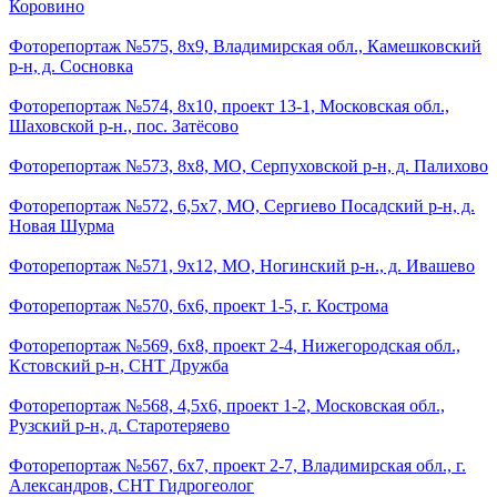
Коровино
Фоторепортаж №575, 8х9, Владимирская обл., Камешковский
р-н, д. Сосновка
Фоторепортаж №574, 8х10, проект 13-1, Московская обл.,
Шаховской р-н., пос. Затёсово
Фоторепортаж №573, 8х8, МО, Серпуховской р-н, д. Палихово
Фоторепортаж №572, 6,5х7, МО, Сергиево Посадский р-н, д.
Новая Шурма
Фоторепортаж №571, 9х12, МО, Ногинский р-н., д. Ивашево
Фоторепортаж №570, 6х6, проект 1-5, г. Кострома
Фоторепортаж №569, 6х8, проект 2-4, Нижегородская обл.,
Кстовский р-н, СНТ Дружба
Фоторепортаж №568, 4,5х6, проект 1-2, Московская обл.,
Рузский р-н, д. Старотеряево
Фоторепортаж №567, 6х7, проект 2-7, Владимирская обл., г.
Александров, СНТ Гидрогеолог