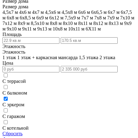
Размер дома
Размер дома
4,5х7 м
4х6 м
4х7 м
4,5х6 м
4,5х8 м
6х6 м
6х6,5 м
6х7 м
6х7,5
м
6х8 м
6х8,5 м
6х9 м
6х12 м
7,5х9 м
7х7 м
7х8 м
7х9 м
7х10 м
7х12 м
8х9 м
8,5х10 м
8х8 м
8х10 м
8х11 м
8х12 м
8х13 м
9х9
м
9х10 м
9х11 м
9х13 м
10х8 м
10х11 м
6Х11 м
Площадь
Этажность
Этажность
1 этаж
1 этаж + каркасная мансарда
1,5 этажа
2 этажа
Цена
С террасой
С балконом
С эркером
С гаражом
С котельной
Сбросить